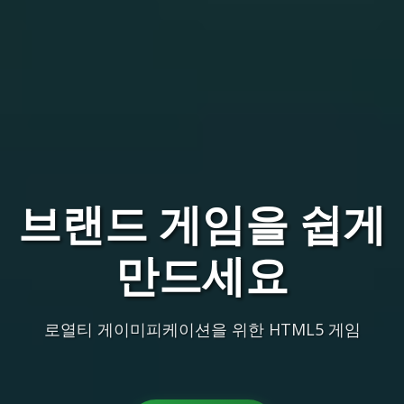
브랜드 게임을 쉽게
만드세요
로열티 게이미피케이션을 위한 HTML5 게임