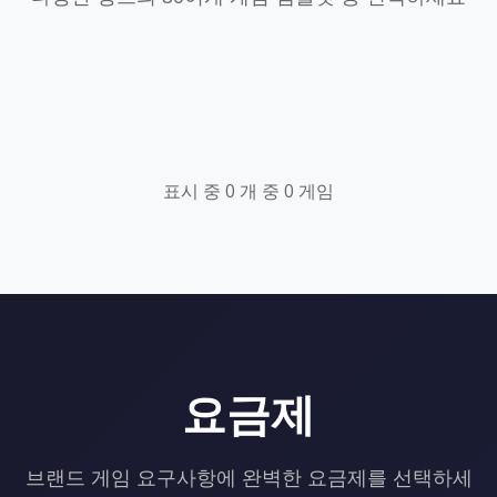
표시 중
0
개 중
0
게임
요금제
브랜드 게임 요구사항에 완벽한 요금제를 선택하세